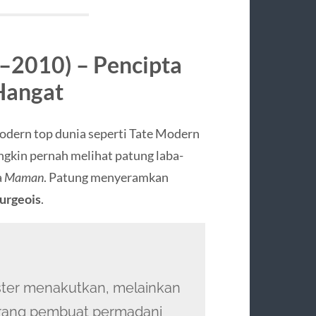
1–2010) – Pencipta
Hangat
odern top dunia seperti Tate Modern
gkin pernah melihat patung laba-
a
Maman
. Patung menyeramkan
urgeois
.
ster menakutkan, melainkan
eorang pembuat permadani